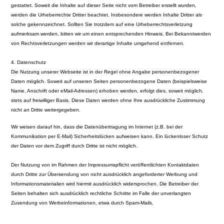
gestattet. Soweit die Inhalte auf dieser Seite nicht vom Betreiber erstellt wurden,
werden die Urheberrechte Dritter beachtet. Insbesondere werden Inhalte Dritter als
solche gekennzeichnet. Sollten Sie trotzdem auf eine Urheberrechtsverletzung
aufmerksam werden, bitten wir um einen entsprechenden Hinweis. Bei Bekanntwerden
von Rechtsverletzungen werden wir derartige Inhalte umgehend entfernen.
4. Datenschutz
Die Nutzung unserer Webseite ist in der Regel ohne Angabe personenbezogener
Daten möglich. Soweit auf unseren Seiten personenbezogene Daten (beispielsweise
Name, Anschrift oder eMail-Adressen) erhoben werden, erfolgt dies, soweit möglich,
stets auf freiwilliger Basis. Diese Daten werden ohne Ihre ausdrückliche Zustimmung
nicht an Dritte weitergegeben.
Wir weisen darauf hin, dass die Datenübertragung im Internet (z.B. bei der
Kommunikation per E-Mail) Sicherheitslücken aufweisen kann. Ein lückenloser Schutz
der Daten vor dem Zugriff durch Dritte ist nicht möglich.
Der Nutzung von im Rahmen der Impressumspflicht veröffentlichten Kontaktdaten
durch Dritte zur Übersendung von nicht ausdrücklich angeforderter Werbung und
Informationsmaterialien wird hiermit ausdrücklich widersprochen. Die Betreiber der
Seiten behalten sich ausdrücklich rechtliche Schritte im Falle der unverlangten
Zusendung von Werbeinformationen, etwa durch Spam-Mails,