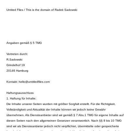
Untited Files / This is the domain of Radek Sadowski
Work with Radek
Linkedin
Instagram
X.com
Imprint
Angaben gemäß § 5 TMG
Vertreten durch:
R.Sadowski
Grindelhof 19
20146 Hamburg
Kontakt: hello@untitledfiles.com
Haftungsausschluss
1. Haftung für Inhalte:
Die Inhalte unserer Seiten wurden mit größter Sorgfalt erstellt. Für die Richtigkeit,
Vollständigkeit und Aktualität der Inhalte können wir jedoch keine Gewähr
übernehmen. Als Diensteanbieter sind wir gemäß § 7 Abs.1 TMG für eigene Inhalte auf
diesen Seiten nach den allgemeinen Gesetzen verantwortlich. Nach §§ 8 bis 10 TMG
sind wir als Diensteanbieter jedoch nicht verpflichtet, übermittelte oder gespeicherte