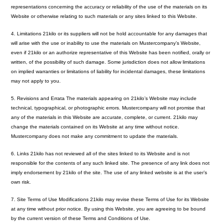
representations concerning the accuracy or reliability of the use of the materials on its
Website or otherwise relating to such materials or any sites linked to this Website.
4. Limitations 21kilo or its suppliers will not be hold accountable for any damages that
will arise with the use or inability to use the materials on Mustercompany’s Website,
even if 21kilo or an authorize representative of this Website has been notified, orally or
written, of the possibility of such damage. Some jurisdiction does not allow limitations
on implied warranties or limitations of liability for incidental damages, these limitations
may not apply to you.
5. Revisions and Errata The materials appearing on 21kilo’s Website may include
technical, typographical, or photographic errors. Mustercompany will not promise that
any of the materials in this Website are accurate, complete, or current. 21kilo may
change the materials contained on its Website at any time without notice.
Mustercompany does not make any commitment to update the materials.
6. Links 21kilo has not reviewed all of the sites linked to its Website and is not
responsible for the contents of any such linked site. The presence of any link does not
imply endorsement by 21kilo of the site. The use of any linked website is at the user’s
own risk.
7. Site Terms of Use Modifications 21kilo may revise these Terms of Use for its Website
at any time without prior notice. By using this Website, you are agreeing to be bound
by the current version of these Terms and Conditions of Use.