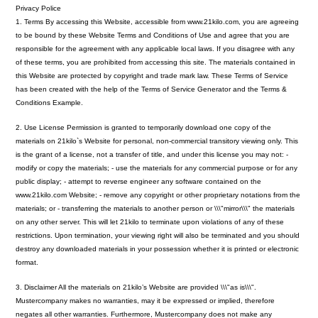
Privacy Police
1. Terms By accessing this Website, accessible from www.21kilo.com, you are agreeing
to be bound by these Website Terms and Conditions of Use and agree that you are
responsible for the agreement with any applicable local laws. If you disagree with any
of these terms, you are prohibited from accessing this site. The materials contained in
this Website are protected by copyright and trade mark law. These Terms of Service
has been created with the help of the Terms of Service Generator and the Terms &
Conditions Example.
2. Use License Permission is granted to temporarily download one copy of the
materials on 21kilo`s Website for personal, non-commercial transitory viewing only. This
is the grant of a license, not a transfer of title, and under this license you may not: -
modify or copy the materials; - use the materials for any commercial purpose or for any
public display; - attempt to reverse engineer any software contained on the
www.21kilo.com Website; - remove any copyright or other proprietary notations from the
materials; or - transferring the materials to another person or \\\"mirror\\\" the materials
on any other server. This will let 21kilo to terminate upon violations of any of these
restrictions. Upon termination, your viewing right will also be terminated and you should
destroy any downloaded materials in your possession whether it is printed or electronic
format.
3. Disclaimer All the materials on 21kilo’s Website are provided \\\"as is\\\".
Mustercompany makes no warranties, may it be expressed or implied, therefore
negates all other warranties. Furthermore, Mustercompany does not make any