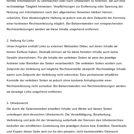
fremde Informationen zu überwachen oder nach Umständen zu forschen, die auf eine
rechtswidrige Tätigkeit hinweisen. Verpflichtungen zur Entfernung oder Sperrung der
Nutzung von Informationen nach den allgemeinen Gesetzen bleiben hiervon
unberührt. Eine diesbezügliche Haftung ist jedoch erst ab dem Zeitpunkt der Kenntnis
einer konkreten Rechtsverletzung möglich. Bei Bekanntwerden von entsprechenden
Rechtsverletzungen werden wir diese Inhalte umgehend entfernen.
2. Haftung für Links
Unser Angebot enthält Links zu externen Webseiten Dritter, auf deren Inhalte wir
keinen Einfluss haben. Deshalb können wir für diese fremden Inhalte auch keine
Gewähr übernehmen. Für die Inhalte der verlinkten Seiten ist stets der jeweilige
Anbieter oder Betreiber der Seiten verantwortlich. Die verlinkten Seiten wurden zum
Zeitpunkt der Verlinkung auf mögliche Rechtsverstöße überprüft. Rechtswidrige Inhalte
waren zum Zeitpunkt der Verlinkung nicht erkennbar. Eine permanente inhaltliche
Kontrolle der verlinkten Seiten ist jedoch ohne konkrete Anhaltspunkte einer
Rechtsverletzung nicht zumutbar. Bei Bekanntwerden von Rechtsverletzungen werden
wir derartige Links umgehend entfernen.
3. Urheberrecht
Die durch die Seitenbetreiber erstellten Inhalte und Werke auf diesen Seiten
unterliegen dem deutschen Urheberrecht. Die Vervielfältigung, Bearbeitung,
Verbreitung und jede Art der Verwertung außerhalb der Grenzen des Urheberrechtes
bedürfen der schriftlichen Zustimmung des jeweiligen Autors bzw. Erstellers. Downloads
und Kopien dieser Seite sind nur für den privaten, nicht kommerziellen Gebrauch